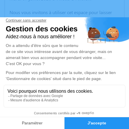
Nous vous invitons à utiliser cet espace pour laisser
vos condoléances, partager des photos souvenirs, une
anecdote ou exprimer vos pensées à travers des
poèmes ou des textes. Cet endroit est un lieu
d'expression dédié à honorer la mémoire de Gennaro
SCILINGUO.
Un service de plantation d’arbre hommage est
disponible ici
.
Je rends hommage
Cérémonie
mercredi 15 juillet 2026 à 09h30
27
Eglise de Villette d'Anthon
38280 Villette d'Anthon
Faire-part
Hommages