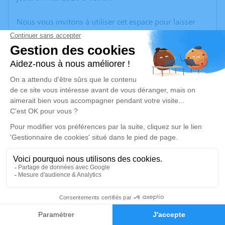
Nous vous invitons à utiliser cet espace pour laisser
vos condoléances, partager des photos souvenirs, une
anecdote ou exprimer vos pensées à travers des
poèmes ou des textes. Cet endroit est un lieu
d'expression dédié à honorer la mémoire de Geneviève
GIROUD.
Un service de plantation d’arbre hommage est
disponible ici
.
Je rends hommage
Cérémonie
mercredi 13 mai 2026 à 09h30
2
Eglise Notre Dame de l'Assomption 24 Chemin de
l'Église
Faire-part
Hommages
38690 Châbons