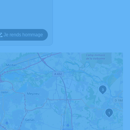
Je rends hommage
3
1