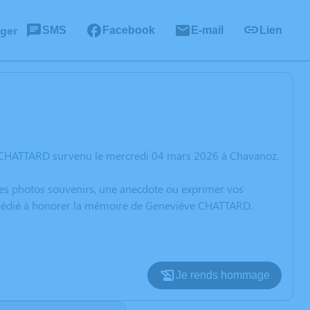
ager
SMS
Facebook
E-mail
Lien
e CHATTARD survenu le mercredi 04 mars 2026 à Chavanoz.
 des photos souvenirs, une anecdote ou exprimer vos
on dédié à honorer la mémoire de Geneviève CHATTARD.
Je rends hommage