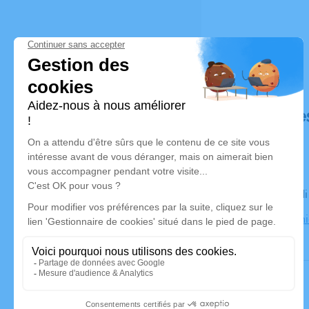
Déroulé de
Le mercred
38230 Tign