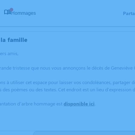
Part
Hommages
0
la famille
hers amis,
grande tristesse que nous vous annonçons le décès de Genevièv
ns à utiliser cet espace pour laisser vos condoléances, partager
s des poèmes ou des textes. Cet endroit est un lieu d'expressi
lantation d’arbre hommage est
disponible ici
.