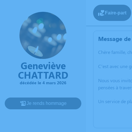
Faire-part
Message de 
Chère famille, c
Geneviève
C’est avec une 
CHATTARD
Nous vous invito
décédée le 4 mars 2026
pensées à traver
Un service de p
Je rends hommage