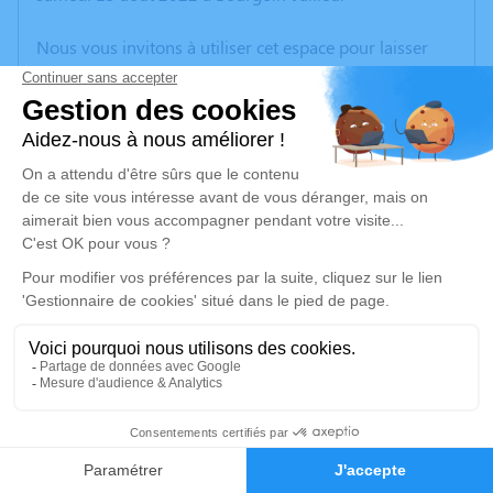
Nous vous invitons à utiliser cet espace pour laisser
vos condoléances, partager des photos souvenirs, une
anecdote ou exprimer vos pensées à travers des
poèmes ou des textes. Cet endroit est un lieu
d'expression dédié à honorer la mémoire de Gamara
BONJOUR.
Un service de plantation d’arbre hommage est
disponible ici
.
Je rends hommage
Cérémonie
vendredi 26 août 2022 à 09h00
3
CENTRE FUNERAIRE BOUDRIER 31 Rue Lavoisier
38300 Bourgoin Jallieu
Faire-part
Hommages