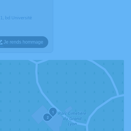
 bd Université
Je rends hommage
1
2