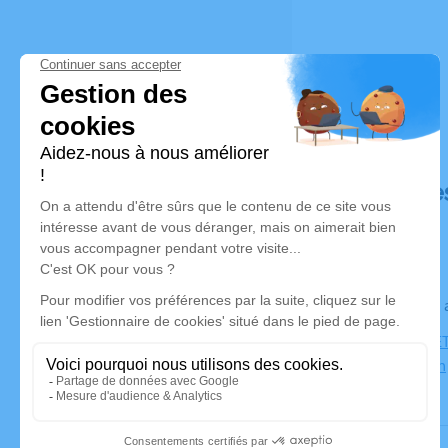
Déroulé de
Le jeudi 2
PARC CIMET
69500 Bron