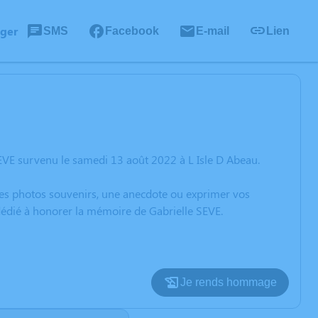
ager
SMS
Facebook
E-mail
Lien
EVE survenu le samedi 13 août 2022 à L Isle D Abeau.
 des photos souvenirs, une anecdote ou exprimer vos
 dédié à honorer la mémoire de Gabrielle SEVE.
Je rends hommage