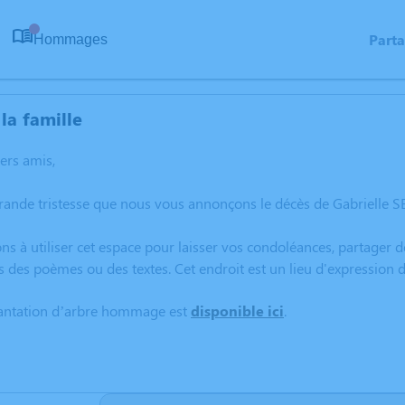
Part
Hommages
0
la famille
hers amis,
rande tristesse que nous vous annonçons le décès de Gabrielle S
ns à utiliser cet espace pour laisser vos condoléances, partager
s des poèmes ou des textes. Cet endroit est un lieu d'expression
lantation d’arbre hommage est
disponible ici
.