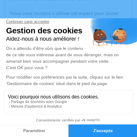
Nous vous invitons à utiliser cet espace pour laisser
vos condoléances, partager des photos souvenirs, une
anecdote ou exprimer vos pensées à travers des
poèmes ou des textes. Cet endroit est un lieu
d'expression dédié à honorer la mémoire de Gabrielle
RABILLOUD.
Un service de plantation d’arbre hommage est
disponible ici
.
Je rends hommage
Cérémonie
lundi 22 juin 2026 à 14h30
8
Eglise Saint Victor Place de l'Eglise
38110 Saint Victor de Cessieu
Faire-part
Hommages