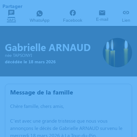
Partager
E-mail
SMS
WhatsApp
Facebook
Lien
Gabrielle ARNAUD
née TAPSONYI
décédée le 18 mars 2026
Message de la famille
Chère famille, chers amis,
C’est avec une grande tristesse que nous vous
annonçons le décès de Gabrielle ARNAUD survenu le
mercredi 18 mars 2026 à La Tour-du-Pin.