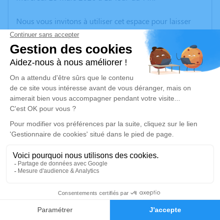
Nous vous invitons à utiliser cet espace pour laisser
vos condoléances, partager des photos souvenirs, une
anecdote ou exprimer vos pensées à travers des
poèmes ou des textes. Cet endroit est un lieu
d'expression dédié à honorer la mémoire de Gabrielle
ARNAUD.
Un service de plantation d’arbre hommage est
disponible ici
.
Je rends hommage
Cérémonie
mercredi 25 mars 2026 à 15h45
5
Espace Funéraire BESSET 17 /19 Avenue Jean
Jaurès
Faire-part
Hommages
38270 Beaurepaire