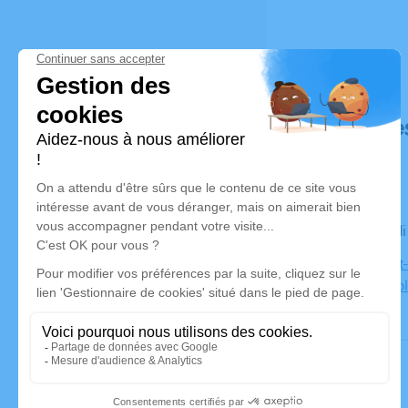
Déroulé de
Le mercred
Eglise Saint
38290 Satol