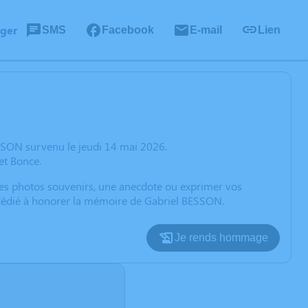
ager
SMS
Facebook
E-mail
Lien
SSON survenu le jeudi 14 mai 2026.
et Bonce.
 des photos souvenirs, une anecdote ou exprimer vos
n dédié à honorer la mémoire de Gabriel BESSON.
Je rends hommage