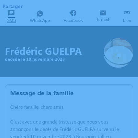
Partager
E-mail
SMS
WhatsApp
Facebook
Lien
Frédéric GUELPA
décédé le 10 novembre 2023
Message de la famille
Chère famille, chers amis,
C’est avec une grande tristesse que nous vous
annonçons le décès de Frédéric GUELPA survenu le
vendredi 10 novembre 2023 à Bourgoin-Jallieu.