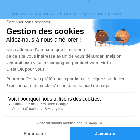
Nous vous invitons à utiliser cet espace pour laisser
vos condoléances, partager des photos souvenirs, une
anecdote ou exprimer vos pensées à travers des
poèmes ou des textes. Cet endroit est un lieu
d'expression dédié à honorer la mémoire de Frédéric
GUELPA.
Un service de plantation d’arbre hommage est
disponible ici
.
Je rends hommage
Cérémonie
mardi 14 novembre 2023 à 10h00
5
CENTRE FUNERAIRE BOUDRIER 31 Rue Lavoisier
38300 Bourgoin Jallieu
Faire-part
Hommages