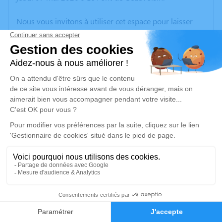
Nous vous invitons à utiliser cet espace pour laisser
vos condoléances, partager des photos souvenirs, une
anecdote ou exprimer vos pensées à travers des
poèmes ou des textes. Cet endroit est un lieu
d'expression dédié à honorer la mémoire de Françoise
PERROUD.
Un service de plantation d’arbre hommage est
disponible ici
.
Je rends hommage
Cérémonie
vendredi 15 mai 2026 à 14h30
50
CENTRE FUNERAIRE BOUDRIER 31 Rue Lavoisier
38300 Bourgoin Jallieu
Faire-part
Hommages