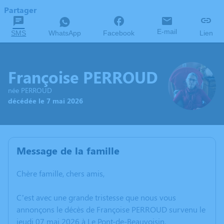
Partager
E-mail
SMS
WhatsApp
Facebook
Lien
Françoise PERROUD
née PERROUD
décédée le 7 mai 2026
Message de la famille
Chère famille, chers amis,
C’est avec une grande tristesse que nous vous
annonçons le décès de Françoise PERROUD survenu le
jeudi 07 mai 2026 à Le Pont-de-Beauvoisin.