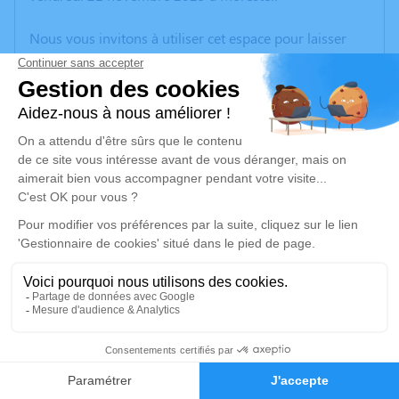
Nous vous invitons à utiliser cet espace pour laisser
vos condoléances, partager des photos souvenirs, une
anecdote ou exprimer vos pensées à travers des
poèmes ou des textes. Cet endroit est un lieu
d'expression dédié à honorer la mémoire de François
CHOLAT.
Un service de plantation d’arbre hommage est
disponible ici
.
Je rends hommage
Cérémonie
vendredi 28 novembre 2025 à 09h30
17
Eglise de Morestel
38510 Morestel
Faire-part
Hommages