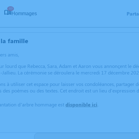
113
Part
Hommages
la famille
hers amis,
oeur lourd que Rebecca, Sara, Adam et Aaron vous annonçent le 
Jallieu. La cérémonie se déroulera le mercredi 17 décembre 2025
ns à utiliser cet espace pour laisser vos condoléances, partager
s des poèmes ou des textes. Cet endroit est un lieu d'expression
lantation d’arbre hommage est
disponible ici
.