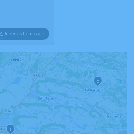
Je rends hommage
2
1