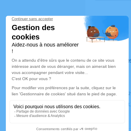
Déroulé de
Le samedi 
Eglise Saint
Cessieu