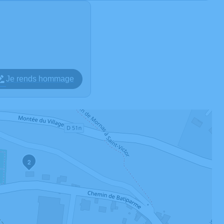
Je rends hommage
2