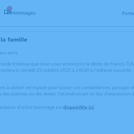
37
Part
Hommages
la famille
hers amis,
grande tristesse que nous vous annonçons le décès de Francis 
oulera le samedi 25 octobre 2025 à 14h30 à l’adresse suivante : Eg
ns à utiliser cet espace pour laisser vos condoléances, partager
s des poèmes ou des textes. Cet endroit est un lieu d'expression 
lantation d’arbre hommage est
disponible ici
.