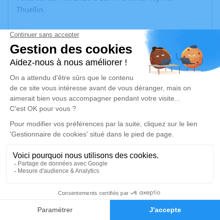
Thuellin.
Nous vous invitons à utiliser cet espace pour laisser
vos condoléances, partager des photos souvenirs, une
anecdote ou exprimer vos pensées à travers des
poèmes ou des textes. Cet endroit est un lieu
d'expression dédié à honorer la mémoire de Florent
VALLADE.
Un service de plantation d’arbre hommage est
disponible ici
.
Je rends hommage
Cérémonie
4
mardi 17 juin 2025 à 14h00
38630 Buvin
Faire-part
Hommages