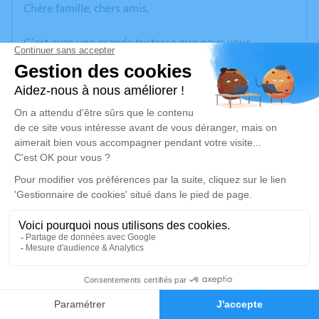
Chère famille, chers amis,
C’est avec une grande tristesse que nous vous
annonçons le décès de Florence SEGAUD survenu le
vendredi 08 juillet 2022 à Bourgoin-Jallieu.
Nous vous invitons à utiliser cet espace pour laisser
vos condoléances, partager des photos souvenirs, une
anecdote ou exprimer vos pensées à travers des
poèmes ou des textes. Cet endroit est un lieu
d'expression dédié à honorer la mémoire de Florence
SEGAUD.
Un service de plantation d’arbre hommage est
disponible ici
.
8
Je rends hommage
Faire-part
Hommages