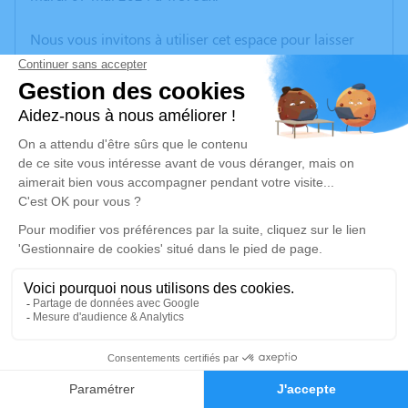
Nous vous invitons à utiliser cet espace pour laisser
vos condoléances, partager des photos souvenirs, une
anecdote ou exprimer vos pensées à travers des
poèmes ou des textes. Cet endroit est un lieu
d'expression dédié à honorer la mémoire de Fernande
CICERON.
Un service de plantation d’arbre hommage est
disponible ici
.
Je rends hommage
Cérémonie
vendredi 17 mai 2024 à 10h30
1
Eglise Saint-André 1 Rue des Remparts
38260 La Côte Saint André
Faire-part
Hommages