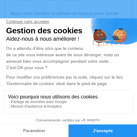
Nous vous invitons à utiliser cet espace pour laisser
vos condoléances, partager des photos souvenirs, une
anecdote ou exprimer vos pensées à travers des
poèmes ou des textes. Cet endroit est un lieu
d'expression dédié à honorer la mémoire de Felismina
PINTO.
Un service de plantation d’arbre hommage est
disponible ici
.
Je rends hommage
Cérémonie
vendredi 24 avril 2026 à 14h30
6
Église Saint-Martin
38090 Villefontaine
Faire-part
Hommages