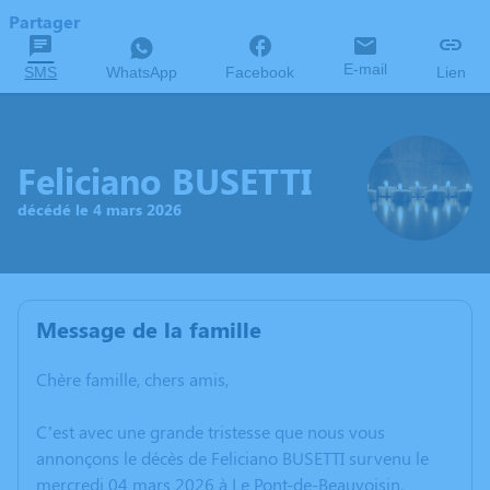
Partager
E-mail
SMS
WhatsApp
Facebook
Lien
Feliciano BUSETTI
décédé le 4 mars 2026
Message de la famille
Chère famille, chers amis,
C’est avec une grande tristesse que nous vous
annonçons le décès de Feliciano BUSETTI survenu le
mercredi 04 mars 2026 à Le Pont-de-Beauvoisin.