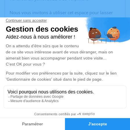
Nous vous invitons à utiliser cet espace pour laisser
vos condoléances, partager des photos souvenirs, une
anecdote ou exprimer vos pensées à travers des
poèmes ou des textes. Cet endroit est un lieu
d'expression dédié à honorer la mémoire de Fabio
GUASTINI.
Un service de plantation d’arbre hommage est
disponible ici
.
Je rends hommage
Crémation
lundi 08 août 2022 à 11h15
1
Crématorium des Charmilles Chemin des
Charmilles
Faire-part
Hommages
38270 Beaurepaire