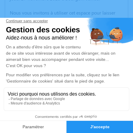
Nous vous invitons à utiliser cet espace pour laisser
vos condoléances, partager des photos souvenirs, une
anecdote ou exprimer vos pensées à travers des
poèmes ou des textes. Cet endroit est un lieu
d'expression dédié à honorer la mémoire d’Eveline
MARTINEZ.
Un service de plantation d’arbre hommage est
disponible ici
.
Je rends hommage
Cérémonie
mercredi 10 décembre 2025 à 16h00
42
PARC CIMETIERE COMMUNAUTAIRE D 161, bd
Université
Faire-part
Hommages
69500 Bron