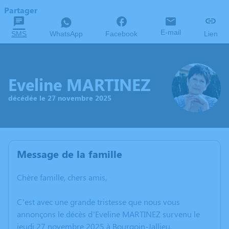
Partager
E-mail
SMS
WhatsApp
Facebook
Lien
Eveline MARTINEZ
décédée le 27 novembre 2025
Message de la famille
Chère famille, chers amis,
C’est avec une grande tristesse que nous vous
annonçons le décès d’Eveline MARTINEZ survenu le
jeudi 27 novembre 2025 à Bourgoin-Jallieu.