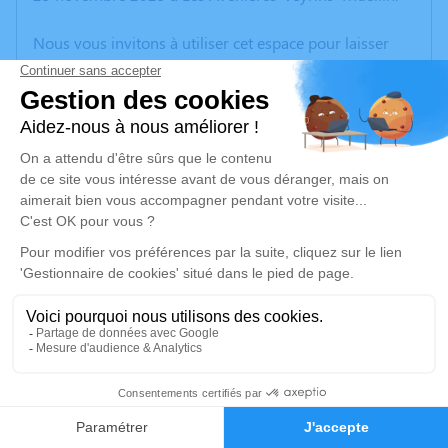
Nous vous invitons à utiliser cet espace pour laisser
vos condoléances, partager des photos souvenirs, une
anecdote ou exprimer vos pensées à travers des
poèmes ou des textes. Cet endroit est un lieu
d'expression dédié à honorer la mémoire d’Eric
MAGNAN.
Un service de plantation d’arbre hommage est
disponible ici
.
Je rends hommage
Cérémonie
mardi 09 décembre 2025 à 09h00
27
Crématorium de CHAMBERY 86, square Louis
Sève 73000 CHAMBERY
Faire-part
Hommages
73000 Chambery