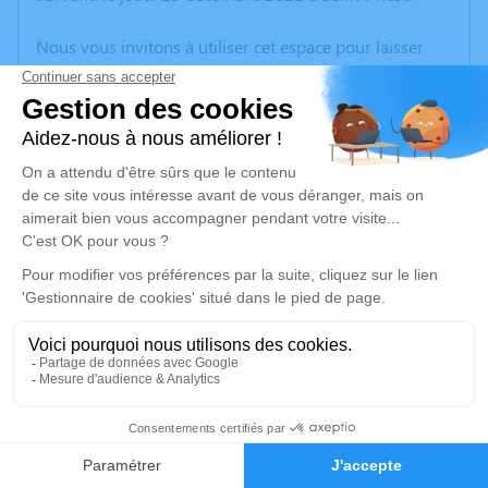
Nous vous invitons à utiliser cet espace pour laisser
vos condoléances, partager des photos souvenirs, une
anecdote ou exprimer vos pensées à travers des
poèmes ou des textes. Cet endroit est un lieu
d'expression dédié à honorer la mémoire d’Emilienne
MEUNIER-CURTINET.
Un service de plantation d’arbre hommage est
disponible ici
.
Je rends hommage
Cérémonie
jeudi 30 décembre 2021 à 10h00
1
Eglise Saint Laurent rue de l'Eglise
69720 Saint Laurent de Mure
Faire-part
Hommages