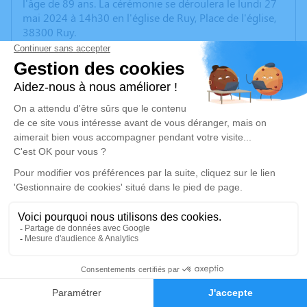
l'âge de 89 ans. La cérémonie se déroulera le lundi 27
mai 2024 à 14h30 en l'église de Ruy, Place de l'église,
38300 Ruy.
Cet espace privé est destiné à recueillir vos
condoléances ou le souvenir d’un moment passé.
Un service de plantation d’arbre hommage est
disponible ici
.
Je rends hommage
Cérémonie
lundi 27 mai 2024 à 14h30
Eglise de Ruy Place de l'église
38300 Ruy-Montceau
1
Faire-part
Hommages
Je rends hommage