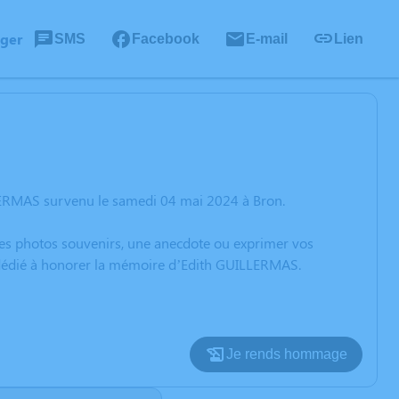
ager
SMS
Facebook
E-mail
Lien
LERMAS survenu le samedi 04 mai 2024 à Bron.
 des photos souvenirs, une anecdote ou exprimer vos
n dédié à honorer la mémoire d’Edith GUILLERMAS.
Je rends hommage