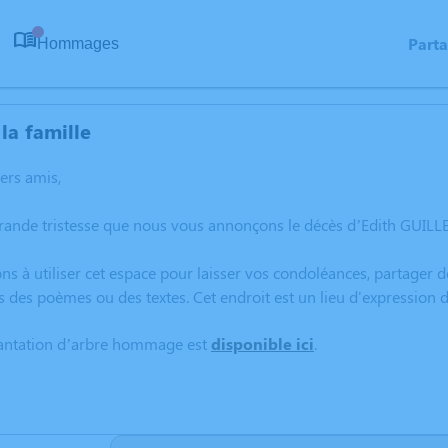
Part
Hommages
0
la famille
hers amis,
grande tristesse que nous vous annonçons le décès d’Edith GUIL
ns à utiliser cet espace pour laisser vos condoléances, partager
s des poèmes ou des textes. Cet endroit est un lieu d'expressio
lantation d’arbre hommage est
disponible ici
.