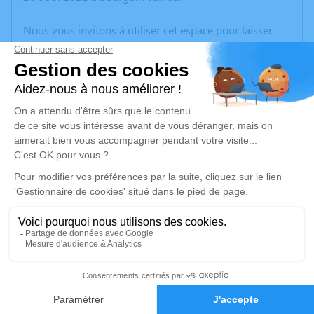
Nous vous invitons à utiliser cet espace pour laisser
vos condoléances, partager des photos souvenirs, une
anecdote ou exprimer vos pensées à travers des
poèmes ou des textes. Cet endroit est un lieu
d'expression dédié à honorer la mémoire d’Edith
PRIEZ.
Un service de plantation d’arbre hommage est
disponible ici
.
Je rends hommage
Cérémonie
vendredi 02 septembre 2022 à 14h30
1
EGLISE DE VEZERONCE EGLISE DE VEZERONCE
38510 Vezeronce Curtin
Faire-part
Hommages