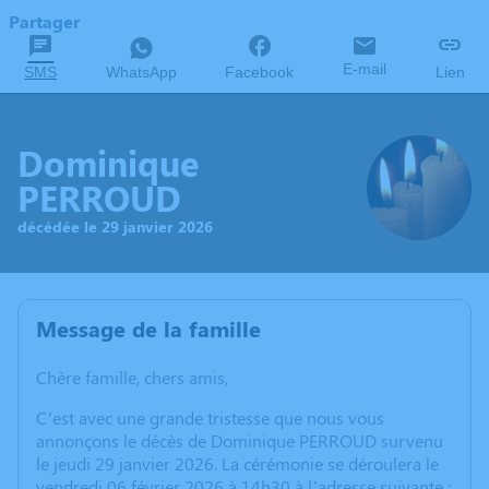
Partager
E-mail
SMS
WhatsApp
Facebook
Lien
Dominique
PERROUD
décédée le 29 janvier 2026
Message de la famille
Chère famille, chers amis,
C’est avec une grande tristesse que nous vous
annonçons le décès de Dominique PERROUD survenu
le jeudi 29 janvier 2026. La cérémonie se déroulera le
vendredi 06 février 2026 à 14h30 à l’adresse suivante :