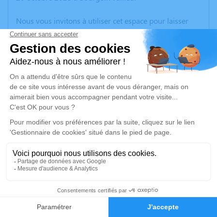
Nous vous invitons à utiliser cet espace pour laisser
vos condoléances, partager des photos souvenirs, une
anecdote ou exprimer vos pensées à travers des
poèmes ou des textes. Cet endroit est un lieu
d'expression dédié à honorer la mémoire de Diego
OLIVIERI.
Un service de plantation d’arbre hommage est
disponible ici
.
Je rends hommage
Cérémonie
mardi 28 octobre 2025 à 09h30
14
Eglise de SERMERIEU
38510 Sermérieu
Faire-part
Hommages