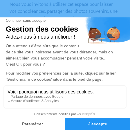
Nous vous invitons à utiliser cet espace pour laisser
vos condoléances, partager des photos souvenirs, une
anecdote ou exprimer vos pensées à travers des
poèmes ou des textes. Cet endroit est un lieu
d'expression dédié à honorer la mémoire de Didier
LERETOUR.
Un service de plantation d’arbre hommage est
disponible ici
.
Je rends hommage
Cérémonie
samedi 18 décembre 2021 à 10h00
Chemin des Charmilles
13
38270 Beaurepaire
Faire-part
Hommages