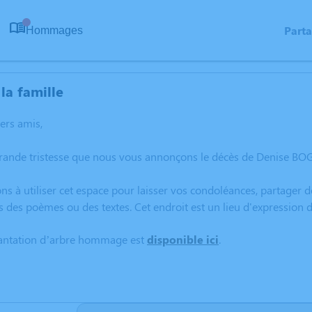
Part
Hommages
0
la famille
hers amis,
rande tristesse que nous vous annonçons le décès de Denise BOG
ns à utiliser cet espace pour laisser vos condoléances, partager
s des poèmes ou des textes. Cet endroit est un lieu d'expressio
lantation d’arbre hommage est
disponible ici
.