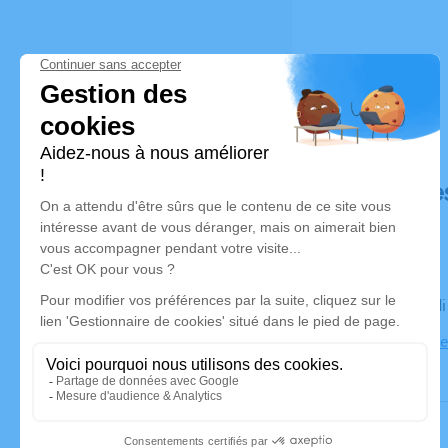
Déroulé de
Le mercred
Eglise Notr