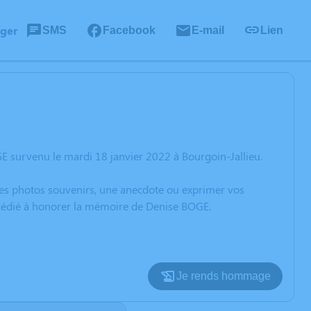
ager
SMS
Facebook
E-mail
Lien
E survenu le mardi 18 janvier 2022 à Bourgoin-Jallieu.
 des photos souvenirs, une anecdote ou exprimer vos
n dédié à honorer la mémoire de Denise BOGE.
Je rends hommage