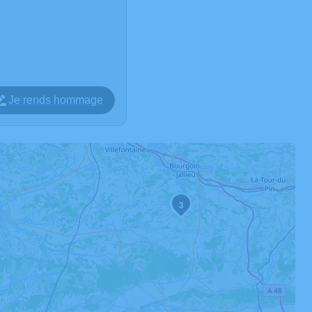
Je rends hommage
1
3