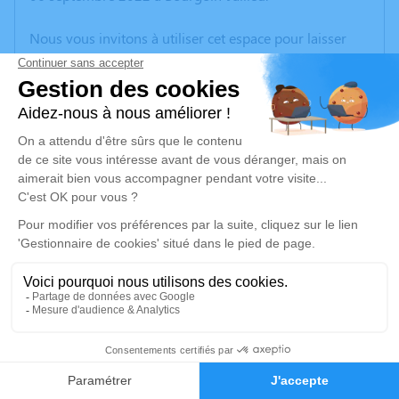
Nous vous invitons à utiliser cet espace pour laisser
vos condoléances, partager des photos souvenirs, une
anecdote ou exprimer vos pensées à travers des
poèmes ou des textes. Cet endroit est un lieu
d'expression dédié à honorer la mémoire de Denise
GADET.
Un service de plantation d’arbre hommage est
disponible ici
.
Je rends hommage
Cérémonie
mardi 13 septembre 2022 à 10h00
1
Paroisse Sainte Blandine de Bourbre Eglise
d'Anthon Le Bourg - Place de l'église
Faire-part
Hommages
38280 Anthon