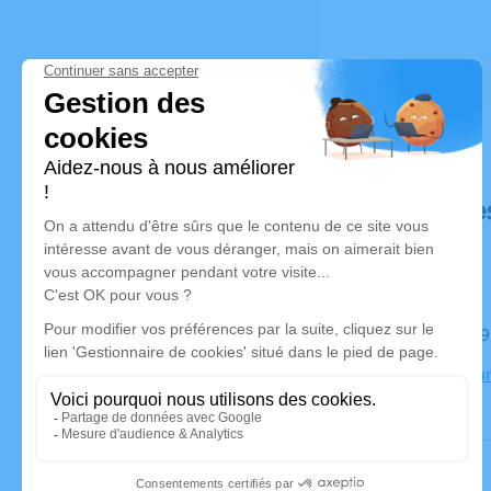
Déroulé de
Le mardi 0
Crématoriu