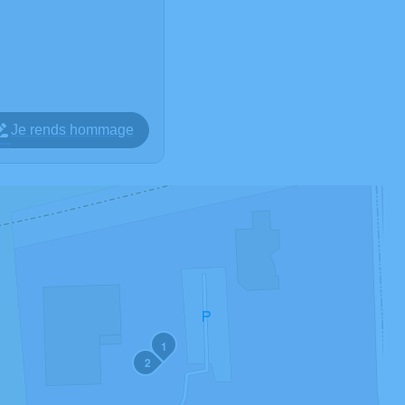
Je rends hommage
1
2