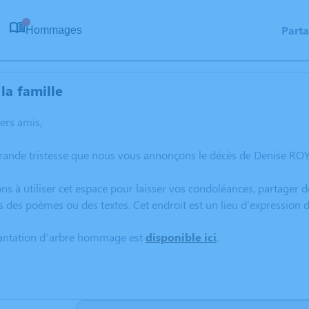
Part
Hommages
0
la famille
hers amis,
rande tristesse que nous vous annonçons le décès de Denise ROY s
ns à utiliser cet espace pour laisser vos condoléances, partager
s des poèmes ou des textes. Cet endroit est un lieu d'expression
lantation d’arbre hommage est
disponible ici
.