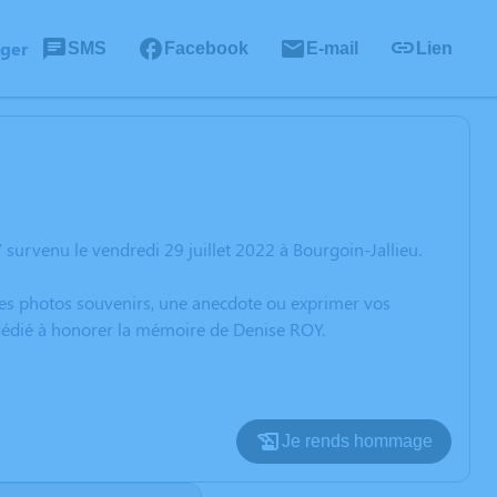
ager
SMS
Facebook
E-mail
Lien
urvenu le vendredi 29 juillet 2022 à Bourgoin-Jallieu.
 des photos souvenirs, une anecdote ou exprimer vos
 dédié à honorer la mémoire de Denise ROY.
Je rends hommage