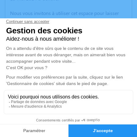
Nous vous invitons à utiliser cet espace pour laisser
vos condoléances, partager des photos souvenirs, une
anecdote ou exprimer vos pensées à travers des
poèmes ou des textes. Cet endroit est un lieu
d'expression dédié à honorer la mémoire de David
MEZINO.
Un service de plantation d’arbre hommage est
disponible ici
.
Je rends hommage
Cérémonie
mardi 21 mai 2024 à 14h30
6
CENTRE FUNERAIRE BOUDRIER 31 Rue Lavoisier
38300 Bourgoin Jallieu
Faire-part
Hommages