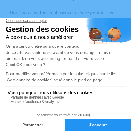
Nous vous invitons à utiliser cet espace pour laisser
vos condoléances, partager des photos souvenirs, une
anecdote ou exprimer vos pensées à travers des
poèmes ou des textes. Cet endroit est un lieu
d'expression dédié à honorer la mémoire de Danielle
ROBERT.
Un service de plantation d’arbre hommage est
disponible ici
.
Je rends hommage
Cérémonie
lundi 21 mars 2022 à 14h00
1
31 RUE LAVOISIER
38300 Bourgoin Jallieu
Faire-part
Hommages