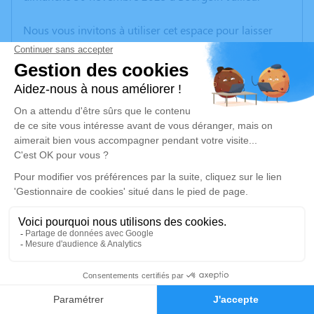
Nous vous invitons à utiliser cet espace pour laisser
vos condoléances, partager des photos souvenirs, une
anecdote ou exprimer vos pensées à travers des
poèmes ou des textes. Cet endroit est un lieu
d'expression dédié à honorer la mémoire de Danièle
GUITTARD.
Un service de plantation d’arbre hommage est
disponible ici
.
Je rends hommage
Cérémonie
lundi 08 décembre 2025 à 13h30
13
Eglise Notre Dame Rue de la Libération
38300 Bourgoin Jallieu
Faire-part
Hommages