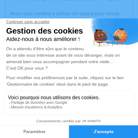
Nous vous invitons à utiliser cet espace pour laisser
vos condoléances, partager des photos souvenirs, une
anecdote ou exprimer vos pensées à travers des
poèmes ou des textes. Cet endroit est un lieu
d'expression dédié à honorer la mémoire de Daniel
GUIGUE.
Un service de plantation d’arbre hommage est
disponible ici
.
Je rends hommage
Cérémonie
lundi 19 septembre 2022 à 14h30
1
PARC CIMETIERE COMMUNAUTAIRE D 161, bd
Université
Faire-part
Hommages
69500 Bron