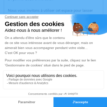
Nous vous invitons à utiliser cet espace pour laisser
vos condoléances, partager des photos souvenirs, une
anecdote ou exprimer vos pensées à travers des
poèmes ou des textes. Cet endroit est un lieu
d'expression dédié à honorer la mémoire de Daniel
PETAT.
Un service de plantation d’arbre hommage est
disponible ici
.
Je rends hommage
Cérémonie
mercredi 04 février 2026 à 11h30
1
Recueillement
01150 Blyes
Faire-part
Hommages