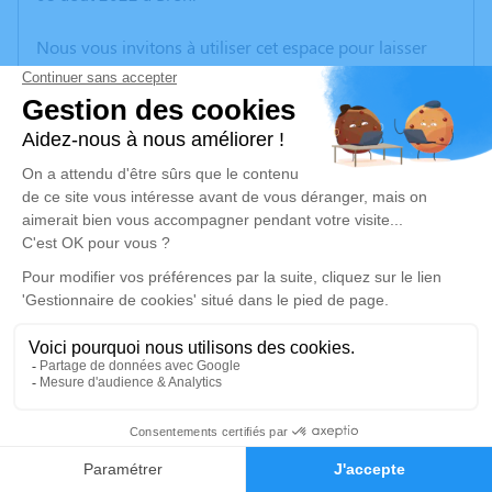
Nous vous invitons à utiliser cet espace pour laisser
vos condoléances, partager des photos souvenirs, une
anecdote ou exprimer vos pensées à travers des
poèmes ou des textes. Cet endroit est un lieu
d'expression dédié à honorer la mémoire de Daniel
JANIN.
Un service de plantation d’arbre hommage est
disponible ici
.
Je rends hommage
Cérémonie
vendredi 12 août 2022 à 10h00
7
Eglise Saint-Pierre et Saint-Paul 71 Route du
Village
Faire-part
Hommages
38300 Les Eparres