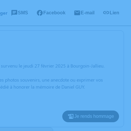
ager
SMS
Facebook
E-mail
Lien
urvenu le jeudi 27 février 2025 à Bourgoin-Jallieu.
 des photos souvenirs, une anecdote ou exprimer vos
 dédié à honorer la mémoire de Daniel GUY.
Je rends hommage