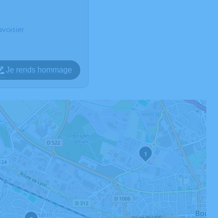
voisier
Je rends hommage
1