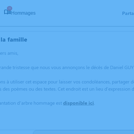
11
Part
Hommages
la famille
hers amis,
rande tristesse que nous vous annonçons le décès de Daniel GUY s
ns à utiliser cet espace pour laisser vos condoléances, partager
s des poèmes ou des textes. Cet endroit est un lieu d'expression
lantation d’arbre hommage est
disponible ici
.