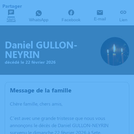
Partager
E-mail
SMS
WhatsApp
Facebook
Lien
Daniel GULLON-
NEYRIN
décédé le 22 février 2026
Message de la famille
Chère famille, chers amis,
C’est avec une grande tristesse que nous vous
annonçons le décès de Daniel GULLON-NEYRIN
survenu le dimanche 22 février 2026 à Sete.