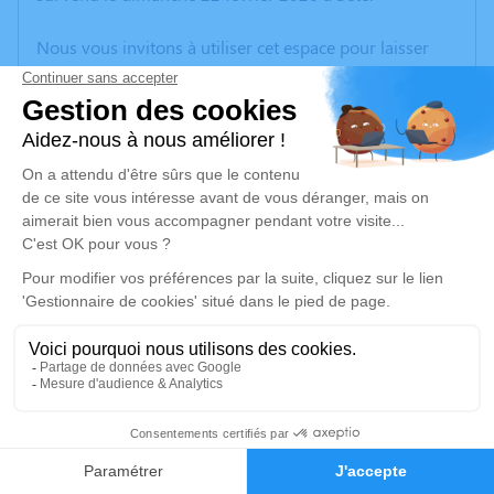
Nous vous invitons à utiliser cet espace pour laisser
vos condoléances, partager des photos souvenirs, une
anecdote ou exprimer vos pensées à travers des
poèmes ou des textes. Cet endroit est un lieu
d'expression dédié à honorer la mémoire de Daniel
GULLON-NEYRIN.
Un service de plantation d’arbre hommage est
disponible ici
.
Je rends hommage
Cérémonie
vendredi 27 février 2026 à 14h30
5
Eglise de Chavanoz
38230 Chavanoz
Faire-part
Hommages