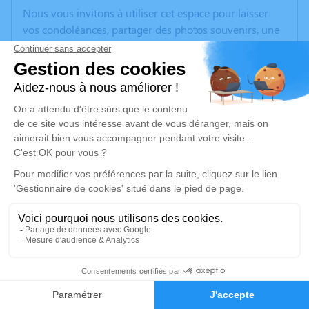
Nous vous invitons à utiliser cet espace pour laisser
vos condoléances, partager des photos souvenirs, une
anecdote ou exprimer vos pensées à travers des
poèmes ou des textes. Cet endroit est un lieu
d'expression dédié à honorer la mémoire de Daniel
FERRAND.
Un service de plantation d’arbre hommage est
disponible ici
.
Je rends hommage
Cérémonie
mardi 30 juin 2026 à 14h30
Eglise de la Sainte-Vierge Place de l'Eglise - Route
13
de Caillite
38110 La Chapelle de la Tour
Faire-part
Hommages