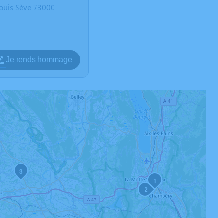
ouis Sève 73000
Je rends hommage
3
1
2