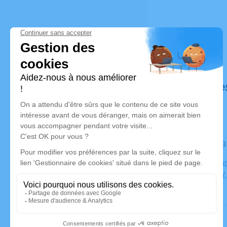
Déroulé de
Le mardi 0
Crématoriu
CHAMBERY,