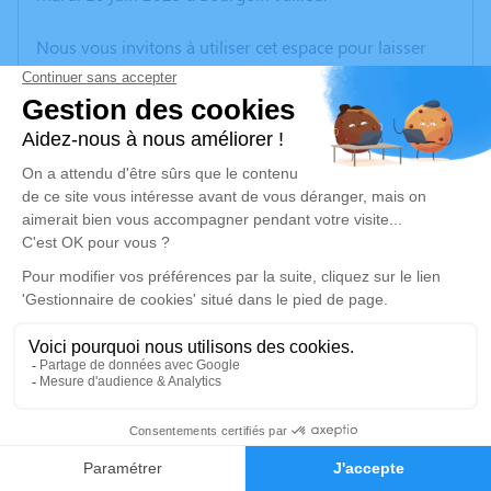
Nous vous invitons à utiliser cet espace pour laisser
vos condoléances, partager des photos souvenirs, une
anecdote ou exprimer vos pensées à travers des
poèmes ou des textes. Cet endroit est un lieu
d'expression dédié à honorer la mémoire de Colette
GUILLAUD.
Un service de plantation d’arbre hommage est
disponible ici
.
Je rends hommage
Cérémonie
samedi 14 juin 2025 à 14h00
3
38300 Bourgoin Jallieu
Faire-part
Hommages