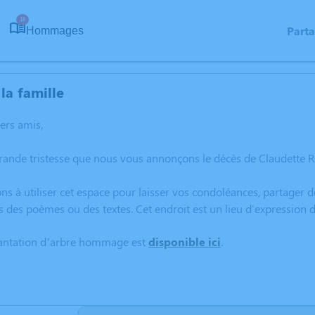
18
Part
Hommages
la famille
hers amis,
rande tristesse que nous vous annonçons le décès de Claudette R
ns à utiliser cet espace pour laisser vos condoléances, partager
s des poèmes ou des textes. Cet endroit est un lieu d'expressio
lantation d’arbre hommage est
disponible ici
.