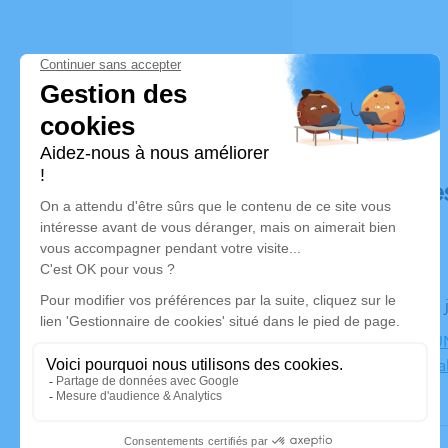
Déroulé de
Le lundi 06
CENTRE FUN
Bourgoin Jal