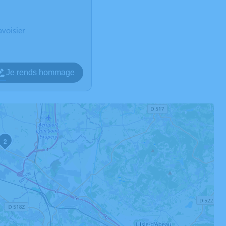
voisier
Je rends hommage
2