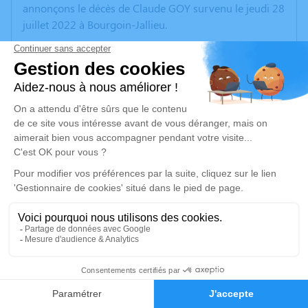
annonçons le décès de Claude GOY survenu le jeudi 28
juillet 2022 à Bourgoin-Jallieu.
Nous vous invitons à utiliser cet espace pour laisser
vos condoléances, partager des photos souvenirs, une
anecdote ou exprimer vos pensées à travers des
poèmes ou des textes. Cet endroit est un lieu
d'expression dédié à honorer la mémoire de Claude
GOY.
Un service de plantation d’arbre hommage est
disponible ici
.
Je rends hommage
21
Cérémonie
mardi 02 août 2022 à 10h00
Faire-part
Hommages
Eglise de CHAVANOZ