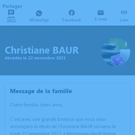
Partager
E-mail
SMS
WhatsApp
Facebook
Lien
Christiane BAUR
décédée le 22 novembre 2021
Message de la famille
Chère famille, chers amis,
C’est avec une grande tristesse que nous vous
annonçons le décès de Christiane BAUR survenu le
lundi 22 novembre 2021 à Montereau-Fault-Yonne.