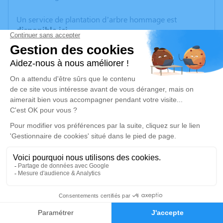
Un service de plantation d’arbre hommage est
disponible ici
.
Je rends hommage
Cérémonie
mardi 01 février 2022 à 10h30
Eglise de Crémieu
38460 Crémieu
Je rends hommage
Déroulé des obsèques
2
Cérémonie
Faire-part
Hommages