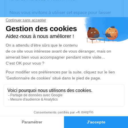
Nous vous invitons à utiliser cet espace pour laisser
vos condoléances, partager des photos souvenirs, une
anecdote ou exprimer vos pensées à travers des
poèmes ou des textes. Cet endroit est un lieu
d'expression dédié à honorer la mémoire de Christian
GENIN.
Un service de plantation d’arbre hommage est
disponible ici
.
Je rends hommage
Cérémonie
lundi 23 mai 2022 à 15h00
2
cimetière
73330 Domessin
Faire-part
Hommages