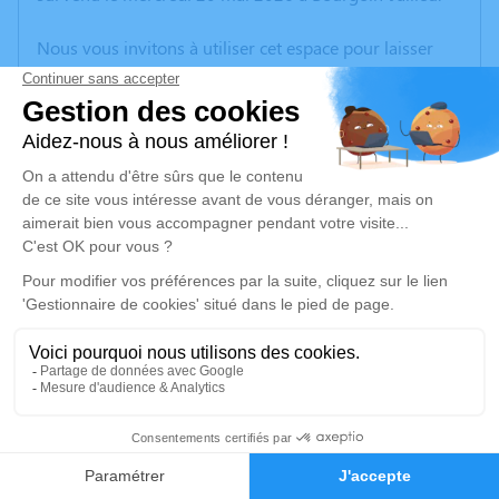
Nous vous invitons à utiliser cet espace pour laisser
vos condoléances, partager des photos souvenirs, une
anecdote ou exprimer vos pensées à travers des
poèmes ou des textes. Cet endroit est un lieu
d'expression dédié à honorer la mémoire de Christian
BRON BOIVIN.
Un service de plantation d’arbre hommage est
disponible ici
.
Je rends hommage
Cérémonie
vendredi 29 mai 2026 à 13h30
4
CENTRE FUNERAIRE BOUDRIER 31 Rue Lavoisier
38300 Bourgoin Jallieu
Faire-part
Hommages