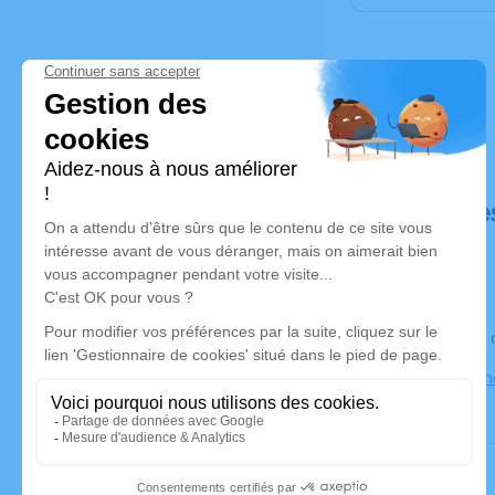
Déroulé de
Le jeudi 0
38280 Anth