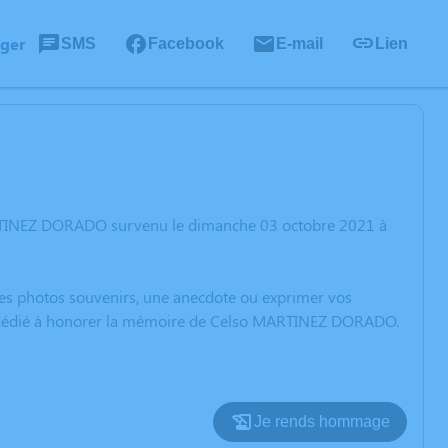
ager
SMS
Facebook
E-mail
Lien
ARTINEZ DORADO survenu le dimanche 03 octobre 2021 à
 des photos souvenirs, une anecdote ou exprimer vos
ion dédié à honorer la mémoire de Celso MARTINEZ DORADO.
Je rends hommage