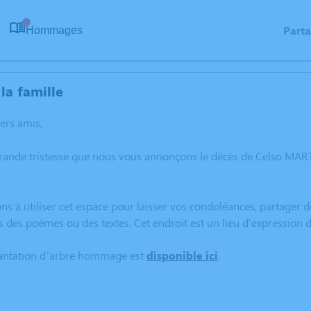
Part
Hommages
0
la famille
hers amis,
grande tristesse que nous vous annonçons le décès de Celso M
ns à utiliser cet espace pour laisser vos condoléances, partager
rs des poèmes ou des textes. Cet endroit est un lieu d'express
lantation d’arbre hommage est
disponible ici
.