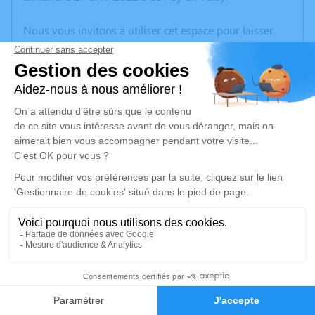
Nous vous invitons à utiliser cet espace pour laisser
vos condoléances, partager des photos souvenirs, une
anecdote ou exprimer vos pensées à travers des
poèmes ou des textes. Cet endroit est un lieu
d'expression dédié à honorer la mémoire de Céline
ABDELKRIM.
Un service de plantation d’arbre hommage est
disponible ici
.
Je rends hommage
Cérémonie
jeudi 28 avril 2022 à 14h30
1
31 rue Lavoisier
38300 Bourgoin Jallieu
Faire-part
Hommages